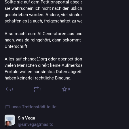
Sollte sie auf dem Petitionsportal abgelehnt worden sein, ist 
sie wahrscheinlich nicht nach den üblichen Vorgaben 
geschrieben worden. Andere, viel sinnlosere Petitionen 
schaffen es ja auch, freigeschaltet zu werden.
Also macht eure AI-Generatoren aus und denkt kurz darüber 
nach, was da reingehört, dann bekommt ihr auch meine 
Unterschrift.
Alles auf change(.)org oder openpetition, etc. bekommt von 
vielen Menschen direkt keine Aufmerksamkeit mehr. Diese 
Portale wollen nur sinnlos Daten abgreifen und die Petitionen 
haben keinerlei rechtliche Bindung.
1
1
0
Lucas Treffenstädt
teilte
Sin Vega
17. Juni
@sinvega@mas.to