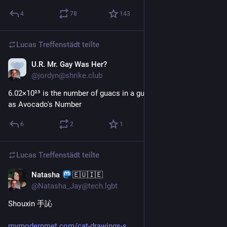
4
78
143
Lucas Treffenstädt
teilte
U.R. Mr. Gay Was Her?
21. Juli
@jordyn@shrike.club
6.02×10²³ is the number of guacs in a guacamole, also known 
as Avocado's Number
6
2
1
Lucas Treffenstädt
teilte
Natasha
🇪🇺🇮🇪
19. Juli
@Natasha_Jay@tech.lgbt
Shouxin 手訫
mymodernmet.com/cat-drawings-s