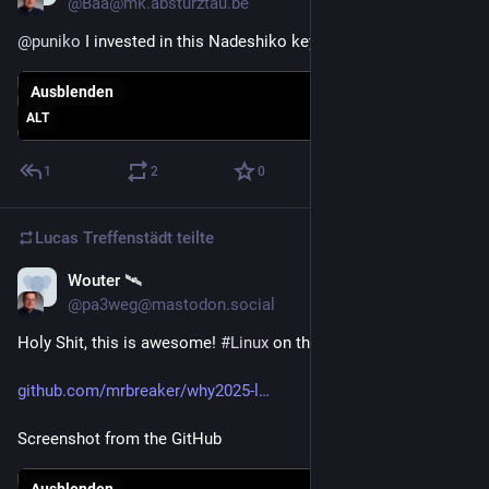
@Baa@mk.absturztau.be
@puniko
 I invested in this Nadeshiko key cover in Japan ​
Ausblenden
ALT
1
2
0
Lucas Treffenstädt
teilte
Wouter 🛰️
8. Mai
@pa3weg@mastodon.social
Holy Shit, this is awesome! 
#
Linux
 on the 
#
WHY2025
 badge.
github.com/mrbreaker/why2025-l
Screenshot from the GitHub