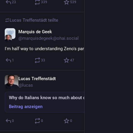
23
339
539
Lucas Treffenstädt
teilte
Marquis de Geek
3. Mai
@marquisdegeek@ohai.social
I'm half way to understanding Zeno's paradox
1
33
47
Lucas Treffenstädt
4. Mai
@lucas
Why do Italians know so much about computers?
Beitrag anzeigen
0
0
0