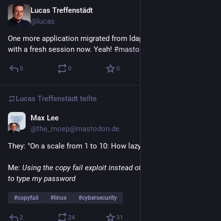
Lucas Treffenstädt
1. Mai
@lucas
One more application migrated from ldap to oidc. I am posting 
with a fresh session now. Yeah! 
#
mastoadmin
0
0
0
Lucas Treffenstädt
teilte
Max Lee
1. Mai
*
@the_moep@mastodon.de
They: "On a scale from 1 to 10: How lazy are you?"
Me: 
Using the copy fail exploit instead of sudo to avoid having 
to type my password
#
copyfail
#
linux
#
cybersecurity
2
24
31