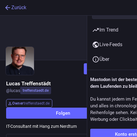
Zurück
Im Trend
Live-Feeds
Über
Folgen
Mastodon ist der best
Lucas Treffenstädt
dem Laufenden zu blei
@
lucas
treffenstaedt.de
Du kannst jedem im Fe
Owner
treffenstaedt.de
und alles in chronolog
Reihenfolge sehen. Kei
Folgen
Werbung oder Clickbai
IT-Consultant mit Hang zum Nerdtum
Konto erst