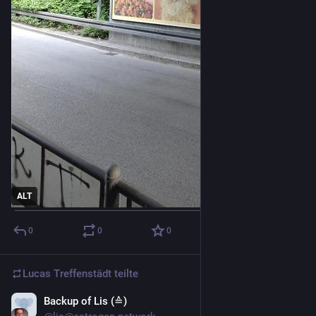
ALT
0
0
0
Lucas Treffenstädt
teilte
Backup of Lis (≙)
6. Juni 2024