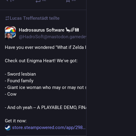
Lucas Treffenstädt
teilte
Hadrosaurus Software 🦕🌈💾
16. Mai
@HadroSoft@mastodon.gamedev.place
Have you ever wondered "What if Zelda II, but gay"?
Check out Enigma Heart! We've got:
- Sword lesbian
- Found family
- Giant ice woman who may or may not step on you
- Cow
- And oh yeah -- A PLAYABLE DEMO, FINALLY!
Get it now:
store.steampowered.com/app/298