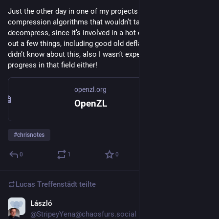
Just the other day in one of my projects we are looking at 
compression algorithms that wouldn’t take ages to 
decompress, since it’s involved in a hot code path. We tried 
out a few things, including good old deflate, brotli, etc. But we 
didn’t know about this, also I wasn’t expecting a lot of 
progress in that field either!
openzl.org
OpenZL
#
chrisnotes
0
1
0
Lucas Treffenstädt
teilte
László
28. Juni
@StripeyYena@chaosfurs.social