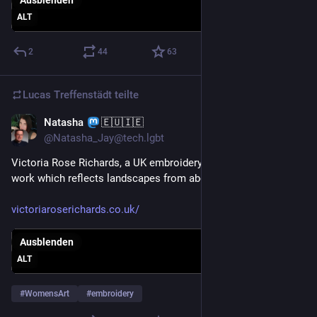
Ausblenden
ALT
2
44
63
Lucas Treffenstädt
teilte
Natasha
🇪🇺🇮🇪
4. Mai
@Natasha_Jay@tech.lgbt
Victoria Rose Richards, a UK embroidery artist who creates 
work which reflects landscapes from above 
victoriaroserichards.co.uk/
Ausblenden
ALT
#
WomensArt
#
embroidery