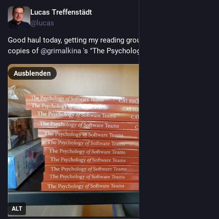
Lucas Treffenstädt
17. Juli
@lucas
Good haul today, getting my reading group set up with their 
copies of 
@
grimalkina
 's "The Psychology of Software Teams"
Ausblenden
ALT