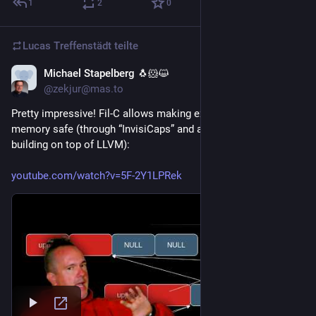
1
2
0
Lucas Treffenstädt
teilte
Michael Stapelberg 🐧🐹😺
26. Juli
@zekjur@mas.to
Pretty impressive! Fil-C allows making existing C programs 
memory safe (through “InvisiCaps” and a Garbage Collector, 
building on top of LLVM):
youtube.com/watch?v=5F-2Y1LPRek