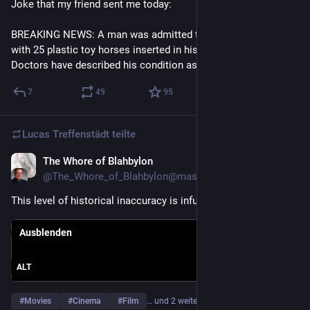
Joke that my friend sent me today:
BREAKING NEWS: A man was admitted to the hospital today 
with 25 plastic toy horses inserted in his rectum.
Doctors have described his condition as stable.
7
49
95
Lucas Treffenstädt
teilte
The Whore of Blahbylon
21. Juli
@The_Whore_of_Blahbylon@mastodon.social
This level of historical inaccuracy is infuriating.
Ausblenden
ALT
#
Movies
#
Cinema
#
Film
… und 2 weitere