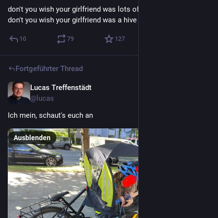
don't you wish your girlfriend was lots of bees
don't you wish your girlfriend was a hive of bees
10
79
127
Fortgeführter Thread
Lucas Treffenstädt
5. Juni
@lucas
Ich mein, schaut's euch an
Ausblenden