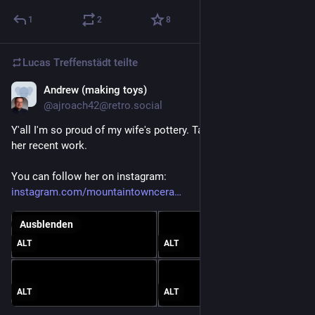
1
2
8
Lucas Treffenstädt
teilte
Andrew (making toys)
6. Juli
*
@ajroach42@retro.social
Y'all I'm so proud of my wife's pottery. Take a look at some of 
her recent work.
You can follow her on instagram: 
instagram.com/mountaintowncera
Ausblenden
ALT
ALT
ALT
ALT