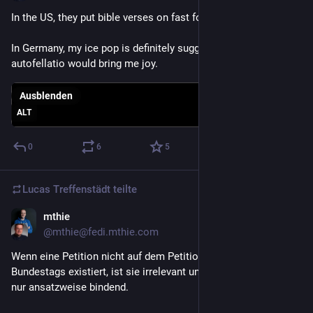
In the US, they put bible verses on fast food packaging.
In Germany, my ice pop is definitely suggesting that 
autofellatio would bring me joy.
Ausblenden
ALT
0
6
5
Lucas Treffenstädt
teilte
mthie
20. Juni
@mthie@fedi.mthie.com
Wenn eine Petition nicht auf dem Petitionsportal des 
Bundestags existiert, ist sie irrelevant und für niemanden auch 
nur ansatzweise bindend.