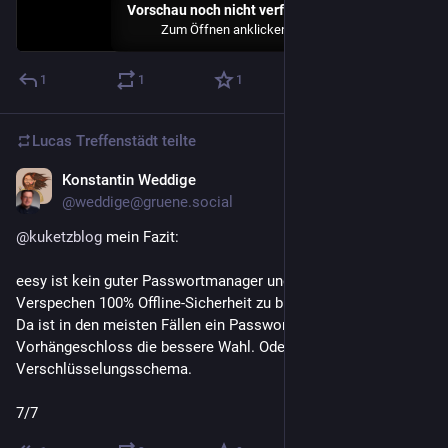
Vorschau noch nicht verfügbar
Zum Öffnen anklicken
1
1
1
Lucas Treffenstädt
teilte
Konstantin Weddige
27. Juli
@weddige@gruene.social
@
kuketzblog
 mein Fazit:
eesy ist kein guter Passwortmanager und kann insb. das 
Verspechen 100% Offline-Sicherheit zu bieten nicht erfüllen. 
Da ist in den meisten Fällen ein Passwortbüchlein mit 
Vorhängeschloss die bessere Wahl. Oder jedes andere 
Verschlüsselungsschema.
7/7