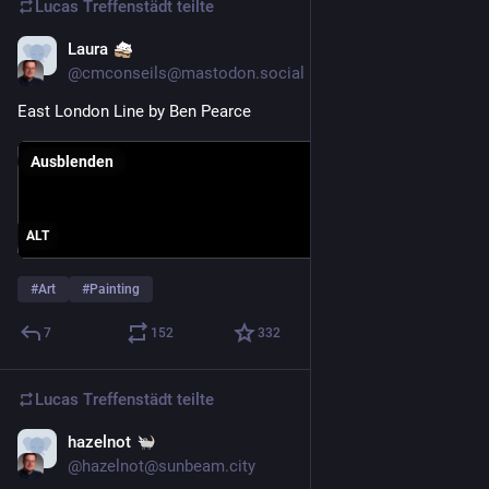
Lucas Treffenstädt
teilte
Laura
14. Mai
@cmconseils@mastodon.social
East London Line by Ben Pearce 
Ausblenden
ALT
#
Art
#
Painting
7
152
332
Lucas Treffenstädt
teilte
hazelnot
12. Mai
@hazelnot@sunbeam.city