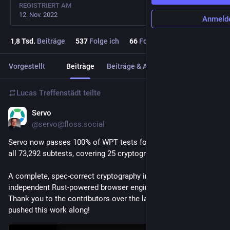
REGISTRIERT AM
12. Nov. 2022
Anmeld
1,8
Tsd.
Beiträge
537
Folge ich
66
Follower
Vorgestellt
Beiträge
Beiträge & Antworten
Medien
Lucas Treffenstädt
teilte
Servo
29. Juli
@servo@floss.social
Servo now passes 100% of WPT tests for the WebCrypto API, 
all 73,292 subtests, covering 25 cryptographic algorithms 🎉
A complete, spec-correct cryptography implementation in an 
independent Rust-powered browser engine is a big milestone! 
Thank you to the contributors over the last few months who 
pushed this work along!