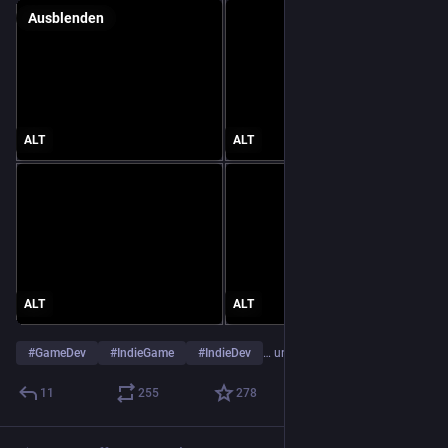
Ausblenden
ALT
ALT
ALT
ALT
#
GameDev
#
IndieGame
#
IndieDev
… und 4 weitere
11
255
278