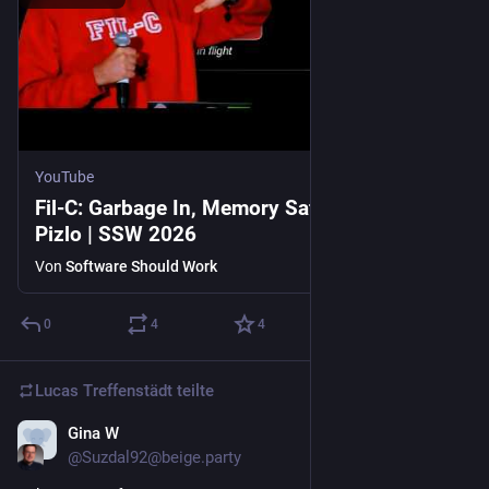
YouTube
Fil-C: Garbage In, Memory Safety Out! - Filip
Pizlo | SSW 2026
Von
Software Should Work
0
4
4
Lucas Treffenstädt
teilte
Gina W
25. Juli
@Suzdal92@beige.party