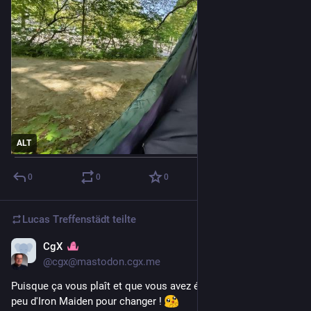
ALT
0
0
0
Lucas Treffenstädt
teilte
CgX
15. Apr.
@cgx@mastodon.cgx.me
Puisque ça vous plaît et que vous avez été gentils, voici un 
peu d'Iron Maiden pour changer ! 