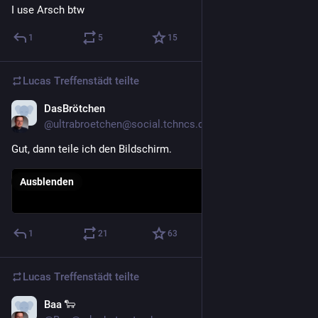
I use Arsch btw
1
5
15
Lucas Treffenstädt
teilte
DasBrötchen
11. Mai
@ultrabroetchen@social.tchncs.de
Gut, dann teile ich den Bildschirm.
Ausblenden
1
21
63
Lucas Treffenstädt
teilte
Baa 🐑
10. Mai