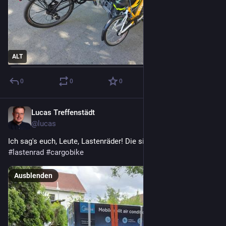
ALT
0
0
0
Lucas Treffenstädt
5. Juni
@lucas
Ich sag's euch, Leute, Lastenräder! Die sind's einfach. 
#
lastenrad
#
cargobike
Ausblenden