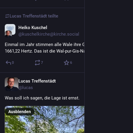
Lucas Treffenstädt
teilte
Heiko Kuschel
30. Apr.
@kuschelkirche@kirche.social
Einmal im Jahr stimmen alle Wale ihre Gesänge auf exakt 
1661,22 Hertz. Das ist die Wal-pur-Gis-Nacht. 
#
Textchaot
0
7
6
Lucas Treffenstädt
26. Apr.
@lucas
Was soll ich sagen, die Lage ist ernst.
Ausblenden