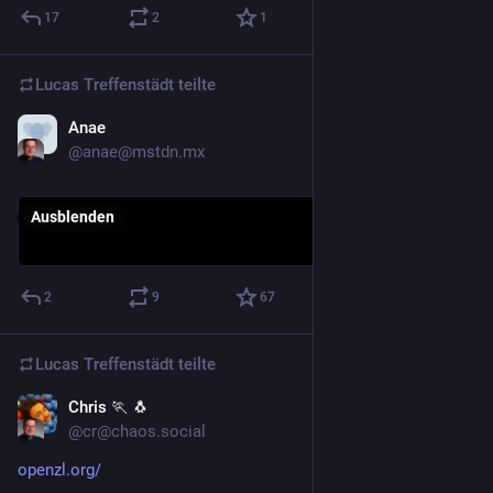
17
2
1
Lucas Treffenstädt
teilte
Anae
3. Juli
@anae@mstdn.mx
Ausblenden
2
9
67
Lucas Treffenstädt
teilte
Chris 🏃 🐧
29. Juni
@cr@chaos.social
openzl.org/