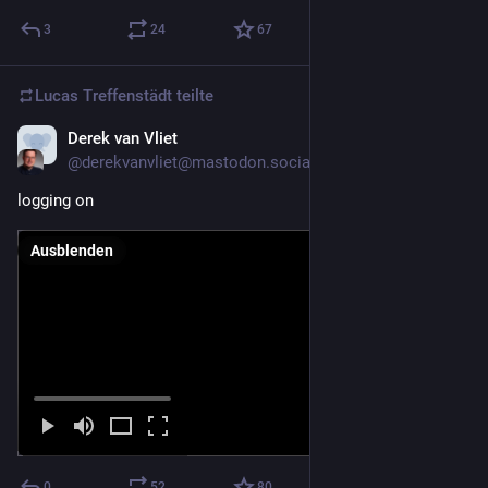
3
24
67
Lucas Treffenstädt
teilte
Derek van Vliet
16. Mai
@derekvanvliet@mastodon.social
logging on
Ausblenden
0
52
80