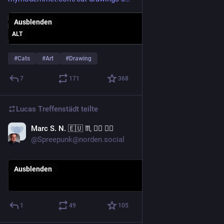
Ausblenden
ALT
#
Cats
#
Art
#
Drawing
7
171
368
Lucas Treffenstädt
teilte
Marc S. N. 🇪🇺 ♏ 🏳️‍🌈 🏴‍☠️
18. Juli
@Spreepunk@norden.social
Ausblenden
1
49
105