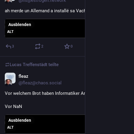
@lis@estrogen.network
ah merde un Allemand a installé sa Vachemaschine ici
Ausblenden
ALT
3
2
0
Lucas Treffenstädt
teilte
fleaz
17. Mai
@fleaz@chaos.social
Vor welchem Brot haben Informatiker Angst?
Vor NaN
Ausblenden
ALT